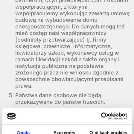
partnerom, czyli przedsiębiorcom i osobom
współpracującym, z którymi
współpracujemy wykonując zawartą umowę
budową na wybudowanie domu
energooszczędnego. Do danych mogą też
mieć dostęp nasi współpracownicy
(podmioty przetwarzające) tj. firmy
księgowe, prawnicze, informatyczne,
likwidatorzy szkód, wykonawcy usług w
ramach likwidacji szkód a także organy i
instytucje publiczne na podstawie
złożonego przez nie wniosku zgodnie z
powszechnie obowiązującymi przepisami
prawa.
Państwa dane osobowe nie będą
przekazywane do państw trzecich.
Państwa dane osobowe będą
przechowywane w okresie 10 lat od
momentu zaprzestania korzystania z usług
DOMIKON spółka z o.o. w Czerniewicach (
Zgoda
Szczegóły
O plikach cookies