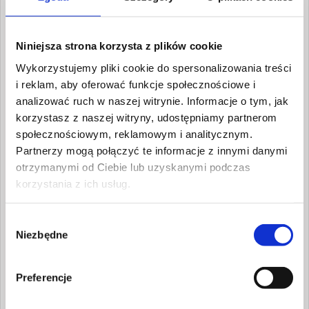
art. 17, pkt.1, ust. a Rozporządzenia
Parlamentu Europejskiego i Rady (UE)
2016/679 z dnia 27 kwietnia 2016 r. i jeśli nie
Niniejsza strona korzysta z plików cookie
powstały żadne zobowiązania wobec w/w
Wykorzystujemy pliki cookie do spersonalizowania treści
placówki – art. 17, pkt. 3, ust. e –
Rozporządzenia Parlamentu Europejskiego i
i reklam, aby oferować funkcje społecznościowe i
Rady (UE) 2016/679 z dnia 27 kwietnia 2016
analizować ruch w naszej witrynie. Informacje o tym, jak
r.)
korzystasz z naszej witryny, udostępniamy partnerom
społecznościowym, reklamowym i analitycznym.
Państwa dane osobowe nie będą podlegać
Partnerzy mogą połączyć te informacje z innymi danymi
zautomatyzowanemu podejmowaniu decyzji
lub profilowaniu.
otrzymanymi od Ciebie lub uzyskanymi podczas
korzystania z ich usług.
Przysługuje Państwu prawo dostępu do
treści swoich danych oraz ich sprostowania,
usunięcia (art.17 Rozporządzenie
Wybór
Parlamentu Europejskiego i Rady (UE)
Niezbędne
zgody
2016/679 z dnia 27 kwietnia 2016 r.) lub
ograniczenia przetwarzania (art. 18
Preferencje
Rozporządzenie Parlamentu Europejskiego i
Rady (UE) 2016/679 z dnia 27 kwietnia 2016