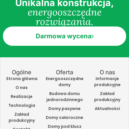
Unikalna konstrukcja,
energooszczędne
rozwiązania.
Darmowa wycena
Ogólne
Oferta
O nas
Strona główna
Energooszczędne
Informacje
domy
produkcyjne
O nas
Budowa domu
Zakład
Realizacje
jednorodzinnego
produkcyjny
Technologia
Domy pasywne
Aktualności
Zakład
Domy całoroczne
produkcyjny
Domy pod klucz